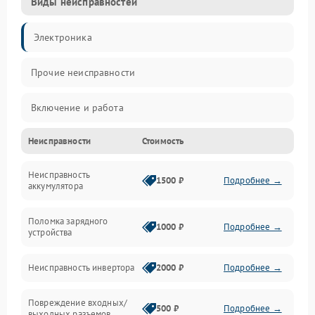
Виды неисправностей
Электроника
Прочие неисправности
Включение и работа
Неисправности
Стоимость
Работа с нагрузкой
Неисправность
Звук и индикация
1500 ₽
Подробнее →
аккумулятора
Питание и режимы
Поломка зарядного
1000 ₽
Подробнее →
устройства
Интерфейсы и связь
Неисправность инвертора
2000 ₽
Подробнее →
Температура и эксплуатация
Повреждение входных/
500 ₽
Подробнее →
выходных разъемов