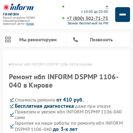
+
с 10:00 до 20:00
FIX-INFORM
+7 (800) 302-71-75
Ремонт устройств INFORM
Специализированный
Звонок бесплатный по РФ
cервисный центр г.
Киров
Мы ремонтируем
Позвонить
ирове
Ремонт ибп INFORM DSPMP 1106-040 в Кирове
Ремонт ибп INFORM DSPMP 1106-
040 в Кирове
от 410 руб.
Стоимость ремонта
Бесплатная диагностика
даже при отказе
Привезем и увезем ибп INFORM DSPMP 1106-040
сами
Гарантия на наши работы по ремонту ибп INFORM
до 3-х лет
DSPMP 1106-040