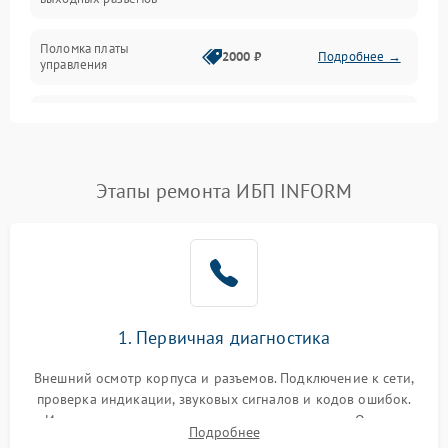
Механические повреждения
Поломка платы
Механика
2000 ₽
Подробнее →
управления
Неисправность
3000 ₽
Подробнее →
трансформатора
Повреждение
Этапы ремонта ИБП INFORM
500 ₽
Подробнее →
конденсаторов
Поломка предохранителя
100 ₽
Подробнее →
Неисправность системы
1000 ₽
Подробнее →
охлаждения
1. Первичная диагностика
Неисправность
500 ₽
Подробнее →
Внешний осмотр корпуса и разъемов. Подключение к сети,
индикаторов
проверка индикации, звуковых сигналов и кодов ошибок.
Измерение входного и выходного напряжения. Оценка
Поломка фильтров
Подробнее
1000 ₽
Подробнее →
реакции ИБП на отключение основного питания без
(EMI/EMC)