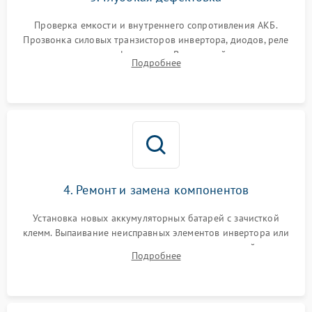
Поломка системы защиты
1000 ₽
Подробнее →
от перегрузок
Проверка емкости и внутреннего сопротивления АКБ.
Прозвонка силовых транзисторов инвертора, диодов, реле
Неисправность системы
переключения и трансформатора. Визуальный поиск вздутых
Подробнее
защиты от короткого
1500 ₽
Подробнее →
конденсаторов и прогаров на печатной плате.
замыкания
Повреждение системы
1000 ₽
Подробнее →
защиты от перегрева
Неисправность системы
защиты от
1500 ₽
Подробнее →
перенапряжения
4. Ремонт и замена компонентов
Установка новых аккумуляторных батарей с зачисткой
клемм. Выпаивание неисправных элементов инвертора или
цепи зарядки и монтаж новых радиодеталей.
Подробнее
Восстановление поврежденных токоведущих дорожек и
замена реле.