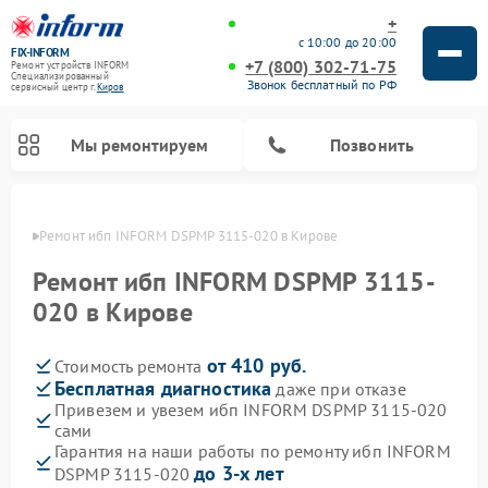
+
с 10:00 до 20:00
FIX-INFORM
+7 (800) 302-71-75
Ремонт устройств INFORM
Специализированный
Звонок бесплатный по РФ
cервисный центр г.
Киров
Мы ремонтируем
Позвонить
ирове
Ремонт ибп INFORM DSPMP 3115-020 в Кирове
Ремонт ибп INFORM DSPMP 3115-
020 в Кирове
от 410 руб.
Стоимость ремонта
Бесплатная диагностика
даже при отказе
Привезем и увезем ибп INFORM DSPMP 3115-020
сами
Гарантия на наши работы по ремонту ибп INFORM
до 3-х лет
DSPMP 3115-020