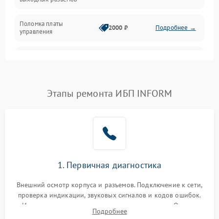
Механические повреждения
Поломка платы
Механика
2000 ₽
Подробнее →
управления
Неисправность
3000 ₽
Подробнее →
трансформатора
Повреждение
Этапы ремонта ИБП INFORM
500 ₽
Подробнее →
конденсаторов
Поломка предохранителя
100 ₽
Подробнее →
Неисправность системы
1000 ₽
Подробнее →
охлаждения
1. Первичная диагностика
Неисправность
500 ₽
Подробнее →
Внешний осмотр корпуса и разъемов. Подключение к сети,
индикаторов
проверка индикации, звуковых сигналов и кодов ошибок.
Измерение входного и выходного напряжения. Оценка
Поломка фильтров
Подробнее
1000 ₽
Подробнее →
реакции ИБП на отключение основного питания без
(EMI/EMC)