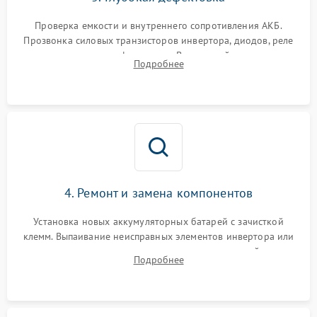
Поломка системы защиты
1000 ₽
Подробнее →
от перегрузок
Проверка емкости и внутреннего сопротивления АКБ.
Прозвонка силовых транзисторов инвертора, диодов, реле
Неисправность системы
переключения и трансформатора. Визуальный поиск вздутых
Подробнее
защиты от короткого
1500 ₽
Подробнее →
конденсаторов и прогаров на печатной плате.
замыкания
Повреждение системы
1000 ₽
Подробнее →
защиты от перегрева
Неисправность системы
защиты от
1500 ₽
Подробнее →
перенапряжения
4. Ремонт и замена компонентов
Установка новых аккумуляторных батарей с зачисткой
клемм. Выпаивание неисправных элементов инвертора или
цепи зарядки и монтаж новых радиодеталей.
Подробнее
Восстановление поврежденных токоведущих дорожек и
замена реле.