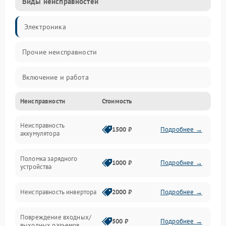
Виды неисправностей
Электроника
Прочие неисправности
Включение и работа
Неисправности
Стоимость
Работа с нагрузкой
Неисправность
Звук и индикация
1500 ₽
Подробнее →
аккумулятора
Питание и режимы
Поломка зарядного
1000 ₽
Подробнее →
устройства
Интерфейсы и связь
Неисправность инвертора
2000 ₽
Подробнее →
Температура и эксплуатация
Повреждение входных/
500 ₽
Подробнее →
выходных разъемов