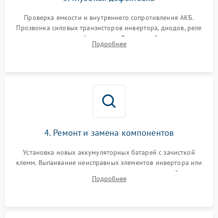
Поломка системы защиты
1000 ₽
Подробнее →
от перегрузок
Проверка емкости и внутреннего сопротивления АКБ.
Прозвонка силовых транзисторов инвертора, диодов, реле
Неисправность системы
переключения и трансформатора. Визуальный поиск вздутых
Подробнее
защиты от короткого
1500 ₽
Подробнее →
конденсаторов и прогаров на печатной плате.
замыкания
Повреждение системы
1000 ₽
Подробнее →
защиты от перегрева
Неисправность системы
защиты от
1500 ₽
Подробнее →
перенапряжения
4. Ремонт и замена компонентов
Установка новых аккумуляторных батарей с зачисткой
клемм. Выпаивание неисправных элементов инвертора или
цепи зарядки и монтаж новых радиодеталей.
Подробнее
Восстановление поврежденных токоведущих дорожек и
замена реле.