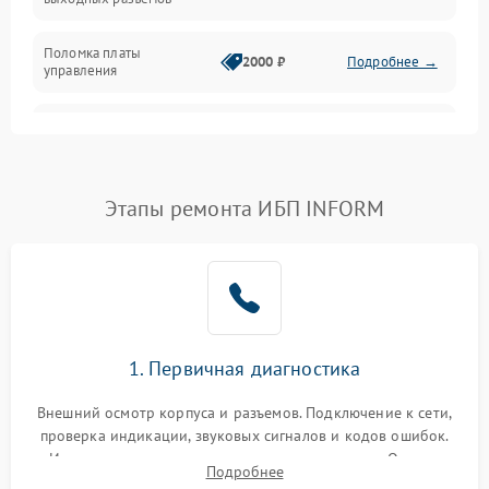
Механические повреждения
Поломка платы
Механика
2000 ₽
Подробнее →
управления
Неисправность
3000 ₽
Подробнее →
трансформатора
Повреждение
Этапы ремонта ИБП INFORM
500 ₽
Подробнее →
конденсаторов
Поломка предохранителя
100 ₽
Подробнее →
Неисправность системы
1000 ₽
Подробнее →
охлаждения
1. Первичная диагностика
Неисправность
500 ₽
Подробнее →
Внешний осмотр корпуса и разъемов. Подключение к сети,
индикаторов
проверка индикации, звуковых сигналов и кодов ошибок.
Измерение входного и выходного напряжения. Оценка
Поломка фильтров
Подробнее
1000 ₽
Подробнее →
реакции ИБП на отключение основного питания без
(EMI/EMC)