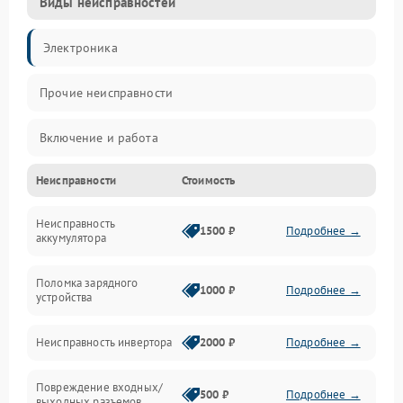
Виды неисправностей
Электроника
Прочие неисправности
Включение и работа
Неисправности
Стоимость
Работа с нагрузкой
Неисправность
Звук и индикация
1500 ₽
Подробнее →
аккумулятора
Питание и режимы
Поломка зарядного
1000 ₽
Подробнее →
устройства
Интерфейсы и связь
Неисправность инвертора
2000 ₽
Подробнее →
Температура и эксплуатация
Повреждение входных/
500 ₽
Подробнее →
выходных разъемов