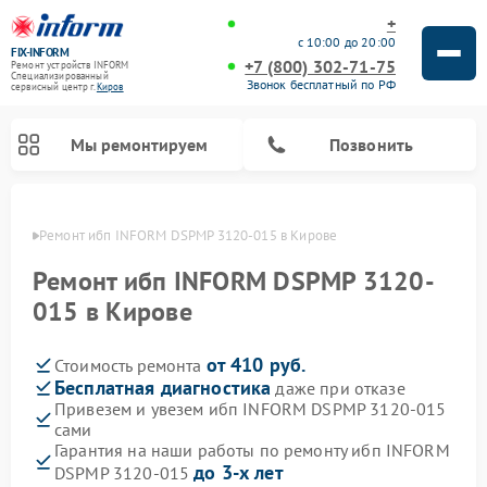
+
с 10:00 до 20:00
FIX-INFORM
+7 (800) 302-71-75
Ремонт устройств INFORM
Специализированный
Звонок бесплатный по РФ
cервисный центр г.
Киров
Мы ремонтируем
Позвонить
ирове
Ремонт ибп INFORM DSPMP 3120-015 в Кирове
Ремонт ибп INFORM DSPMP 3120-
015 в Кирове
от 410 руб.
Стоимость ремонта
Бесплатная диагностика
даже при отказе
Привезем и увезем ибп INFORM DSPMP 3120-015
сами
Гарантия на наши работы по ремонту ибп INFORM
до 3-х лет
DSPMP 3120-015