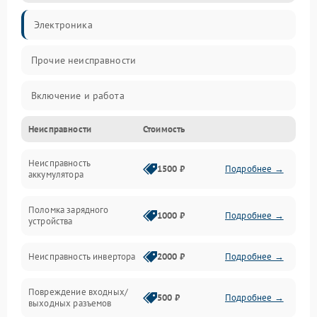
Электроника
Прочие неисправности
Включение и работа
Неисправности
Стоимость
Работа с нагрузкой
Неисправность
Звук и индикация
1500 ₽
Подробнее →
аккумулятора
Питание и режимы
Поломка зарядного
1000 ₽
Подробнее →
устройства
Интерфейсы и связь
Неисправность инвертора
2000 ₽
Подробнее →
Температура и эксплуатация
Повреждение входных/
500 ₽
Подробнее →
выходных разъемов
Механические повреждения