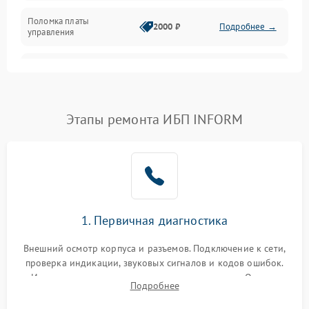
Поломка платы
Механика
2000 ₽
Подробнее →
управления
Неисправность
3000 ₽
Подробнее →
трансформатора
Повреждение
Этапы ремонта ИБП INFORM
500 ₽
Подробнее →
конденсаторов
Поломка предохранителя
100 ₽
Подробнее →
Неисправность системы
1000 ₽
Подробнее →
охлаждения
1. Первичная диагностика
Неисправность
500 ₽
Подробнее →
Внешний осмотр корпуса и разъемов. Подключение к сети,
индикаторов
проверка индикации, звуковых сигналов и кодов ошибок.
Измерение входного и выходного напряжения. Оценка
Поломка фильтров
Подробнее
1000 ₽
Подробнее →
реакции ИБП на отключение основного питания без
(EMI/EMC)
нагрузки.