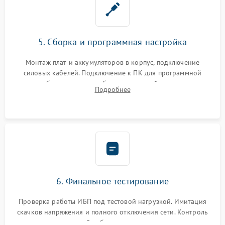
5. Сборка и программная настройка
Монтаж плат и аккумуляторов в корпус, подключение
силовых кабелей. Подключение к ПК для программной
калибровки констант батареи, настройки порогов
Подробнее
срабатывания AVR и сброса счетчиков старения АКБ.
6. Финальное тестирование
Проверка работы ИБП под тестовой нагрузкой. Имитация
скачков напряжения и полного отключения сети. Контроль
времени автономной работы, температурного режима и