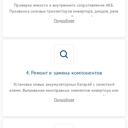
1000 ₽
Подробнее →
от перегрузок
Проверка емкости и внутреннего сопротивления АКБ.
Прозвонка силовых транзисторов инвертора, диодов, реле
Неисправность системы
переключения и трансформатора. Визуальный поиск вздутых
Подробнее
защиты от короткого
1500 ₽
Подробнее →
конденсаторов и прогаров на печатной плате.
замыкания
Повреждение системы
1000 ₽
Подробнее →
защиты от перегрева
Неисправность системы
защиты от
1500 ₽
Подробнее →
перенапряжения
4. Ремонт и замена компонентов
Установка новых аккумуляторных батарей с зачисткой
клемм. Выпаивание неисправных элементов инвертора или
цепи зарядки и монтаж новых радиодеталей.
Подробнее
Восстановление поврежденных токоведущих дорожек и
замена реле.