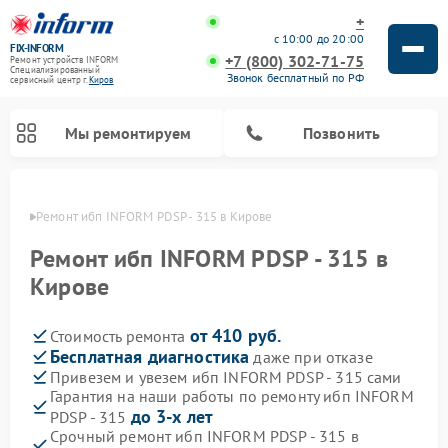
+
с 10:00 до 20:00
FIX-INFORM
+7 (800) 302-71-75
Ремонт устройств INFORM
Специализированный
Звонок бесплатный по РФ
cервисный центр г.
Киров
Мы ремонтируем
Позвонить
ирове
Ремонт ибп INFORM PDSP - 315 в Кирове
Ремонт ибп INFORM PDSP - 315 в
Кирове
от 410 руб.
Стоимость ремонта
Бесплатная диагностика
даже при отказе
Привезем и увезем ибп INFORM PDSP - 315 сами
Гарантия на наши работы по ремонту ибп INFORM
до 3-х лет
PDSP - 315
Срочный ремонт ибп INFORM PDSP - 315 в