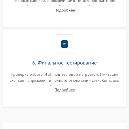
силовых кабелей. Подключение к ПК для программной
калибровки констант батареи, настройки порогов
Подробнее
срабатывания AVR и сброса счетчиков старения АКБ.
6. Финальное тестирование
Проверка работы ИБП под тестовой нагрузкой. Имитация
скачков напряжения и полного отключения сети. Контроль
времени автономной работы, температурного режима и
Подробнее
корректности формы выходного сигнала.