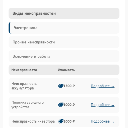
Виды неисправностей
Электроника
Прочие неисправности
Включение и работа
Неисправности
Стоимость
Работа с нагрузкой
Неисправность
Звук и индикация
1500 ₽
Подробнее →
аккумулятора
Питание и режимы
Поломка зарядного
1000 ₽
Подробнее →
устройства
Интерфейсы и связь
Неисправность инвертора
2000 ₽
Подробнее →
Температура и эксплуатация