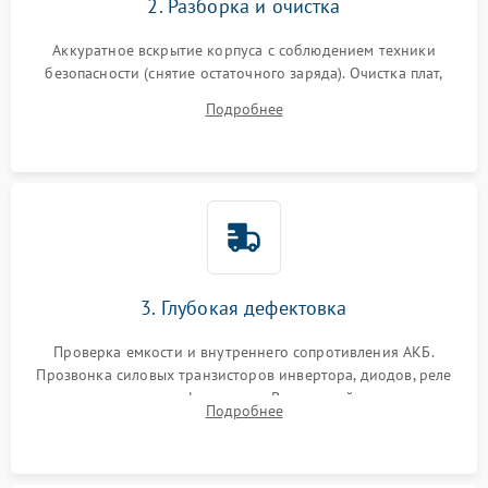
2. Разборка и очистка
Аккуратное вскрытие корпуса с соблюдением техники
безопасности (снятие остаточного заряда). Очистка плат,
радиаторов и кулеров от пыли с помощью сжатого воздуха
Подробнее
и кистей для предотвращения перегрева и замыканий.
3. Глубокая дефектовка
Проверка емкости и внутреннего сопротивления АКБ.
Прозвонка силовых транзисторов инвертора, диодов, реле
переключения и трансформатора. Визуальный поиск вздутых
Подробнее
конденсаторов и прогаров на печатной плате.