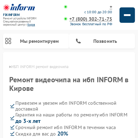
+
с 10:00 до 20:00
FIX-INFORM
+7 (800) 302-71-75
Ремонт устройств INFORM
Специализированный
Звонок бесплатный по РФ
cервисный центр г.
Киров
Мы ремонтируем
Позвонить
ирове
ИБП INFORM ремонт видеочипа
Ремонт видеочипа на ибп INFORM в
Кирове
Привезем и увезем ибп INFORM собственной
доставкой
Гарантия на наши работы по ремонту ибп INFORM
до 3-х лет
Срочный ремонт ибп INFORM в течении часа
20%
Скидка для вас до