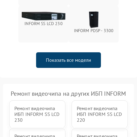
зарядки
Поломка системы защиты
1000 ₽
Подробнее →
от перегрузок
INFORM SS LCD 230
INFORM PDSP - 3300
Неисправность системы
защиты от короткого
1500 ₽
Подробнее →
замыкания
Показать все модели
Повреждение системы
1000 ₽
Подробнее →
защиты от перегрева
Неисправность системы
защиты от
1500 ₽
Подробнее →
перенапряжения
Ремонт видеочипа на других ИБП INFORM
Ремонт видеочипа
Ремонт видеочипа
ИБП INFORM SS LCD
ИБП INFORM SS LCD
230
220
Ремонт видеочипа
Ремонт видеочипа