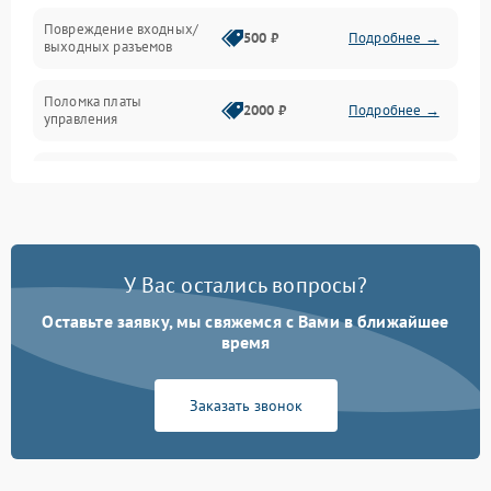
Повреждение входных/
500 ₽
Подробнее →
выходных разъемов
Механические повреждения
Поломка платы
Механика
2000 ₽
Подробнее →
управления
Неисправность
3000 ₽
Подробнее →
трансформатора
Повреждение
500 ₽
Подробнее →
конденсаторов
У Вас остались вопросы?
Поломка предохранителя
100 ₽
Подробнее →
Оставьте заявку, мы свяжемся с Вами в ближайшее
время
Неисправность системы
1000 ₽
Подробнее →
охлаждения
Заказать звонок
Неисправность
500 ₽
Подробнее →
индикаторов