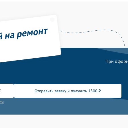
й на ремонт
При оформл
Отправить заявку и получить 1500 ₽
сти