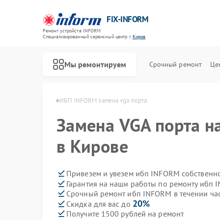
FIX-INFORM
Ремонт устройств INFORM
Специализированный cервисный центр г.
Киров
Мы ремонтируем
Срочный ремонт
Це
бп INFORM в Кирове
ИБП INFORM замена vga порта
Замена VGA порта н
в Кирове
Привезем и увезем ибп INFORM собственн
Гарантия на наши работы по ремонту ибп
Срочный ремонт ибп INFORM в течении ча
20%
Скидка для вас до
Получите 1500 рублей на ремонт